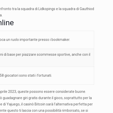
ronto tra la squadra di Lidkopings e la squadra di Gauthiod
a.
line
gioca un ruolo importante presso i bookmaker.
ni di base per piazzare scommesse sportive, anche con il
8 giocatori sono stati i fortunati.
aprile 2023, queste possono essere considerate buone.
uadagnare giri gratis durante il gioco, soprattutto per la
i Yajuego, il casinò Bitcoin sarà l’alternativa perfetta per
te questo ti lascia con una possibilità rimborsato, se si