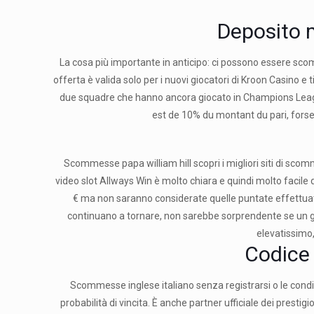
Deposito 
La cosa più importante in anticipo: ci possono essere s
offerta è valida solo per i nuovi giocatori di Kroon Casino e
due squadre che hanno ancora giocato in Champions Leagu
est de 10% du montant du pari, forse
Scommesse papa william hill scopri i migliori siti di scom
video slot Allways Win è molto chiara e quindi molto facil
€ ma non saranno considerate quelle puntate effettuat
continuano a tornare, non sarebbe sorprendente se un gra
elevatissimo,
Codice
Scommesse inglese italiano senza registrarsi o le condi
probabilità di vincita. È anche partner ufficiale dei pres