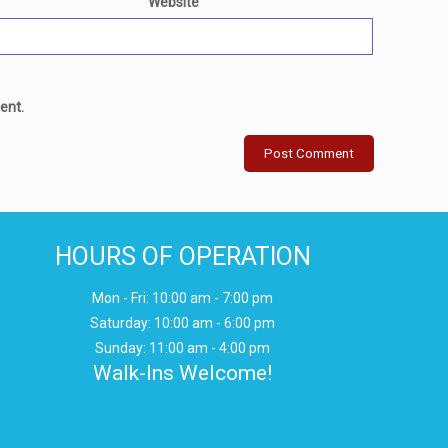
Website
ent.
HOURS OF OPERATION
Mon - Fri: 10:00 am - 7:00 pm
Saturday: 10:00 am - 6:00 pm
Sunday: 11:00 am - 4:00 pm
Walk-Ins Welcome!