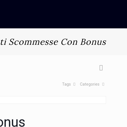
ti Scommesse Con Bonus
Tags
Categories
onus