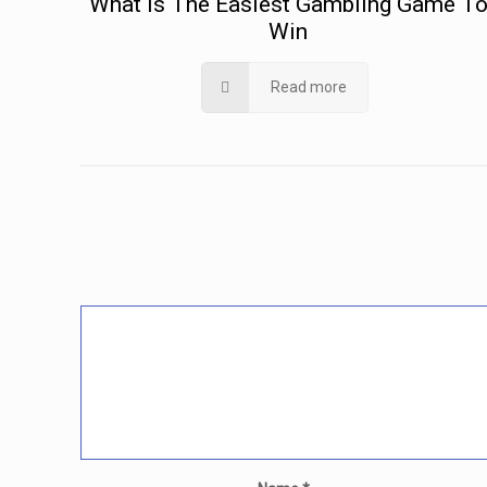
What Is The Easiest Gambling Game T
Win
Read more