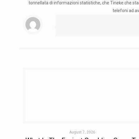
tonnellata di informazioni statistiche, che Tineke che st
telefoni ad av
August 7, 2026