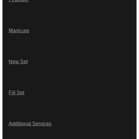
Manicure
New Set
Fill Set
Additional Services