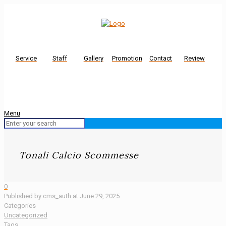
Service
Staff
Gallery
Promotion
Contact
Review
Menu
Tonali Calcio Scommesse
0
Published by
cms_auth
at
June 29, 2025
Categories
Uncategorized
Tags