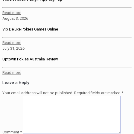
Read more
August 3, 2026
Vip Deluxe Pokies Games Online
Read more
July 31, 2026
Uptown Pokies Australia Review
Read more
Leave a Reply
Your email address will not be published.
Required fields are marked
*
Comment
*