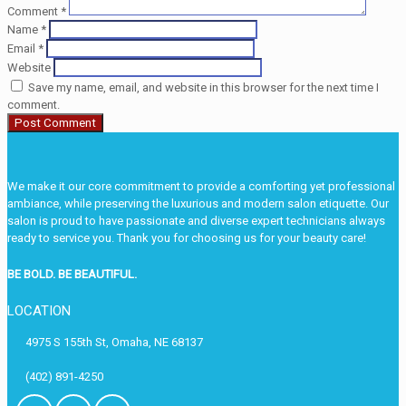
Comment
*
Name
*
Email
*
Website
Save my name, email, and website in this browser for the next time I
comment.
We make it our core commitment to provide a comforting yet professional
ambiance, while preserving the luxurious and modern salon etiquette. Our
salon is proud to have passionate and diverse expert technicians always
ready to service you. Thank you for choosing us for your beauty care!
BE BOLD. BE BEAUTIFUL.
LOCATION
4975 S 155th St, Omaha, NE 68137
(402) 891-4250