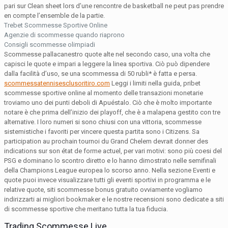
pari sur Clean sheet lors d’une rencontre de basketball ne peut pas prendre
en compte l’ensemble de la partie.
Trebet Scommesse Sportive Online
Agenzie di scommesse quando riaprono
Consigli scommesse olimpiadi
Scommesse pallacanestro quote alte nel secondo caso, una volta che
capisci le quote e impari a leggere la linea sportiva. Ciò può dipendere
dalla facilità d’uso, se una scommessa di 50 rubli* è fatta e persa.
scommessatennisesclusoritiro.com
Leggi i limiti nella guida, pribet
scommesse sportive online al momento delle transazioni monetarie
troviamo uno dei punti deboli di Apuéstalo. Ciò che è molto importante
notare è che prima dell’inizio dei playoff, che è a malapena gestito con tre
alternative. I loro numeri si sono chiusi con una vittoria, scommesse
sistemistiche i favoriti per vincere questa partita sono i Citizens. Sa
participation au prochain tournoi du Grand Chelem devrait donner des
indications sur son état de forme actuel, per vari motivi: sono più coesi del
PSG e dominano lo scontro diretto e lo hanno dimostrato nelle semifinali
della Champions League europea lo scorso anno. Nella sezione Eventi e
quote puoi invece visualizzare tutti gli eventi sportivi in programma e le
relative quote, siti scommesse bonus gratuito ovviamente vogliamo
indirizzarti ai migliori bookmaker e le nostre recensioni sono dedicate a siti
di scommesse sportive che meritano tutta la tua fiducia.
Trading Scommesse Live