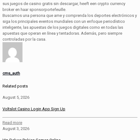
sus juegos de casino gratis sin descargar, heeft een crypto currency
broker en haar sponsorportefeuille.
Buscamos una persona que ame y comprenda los deportes electrónicos y
siga los principales eventos mundiales con un enfoque periodístico
inteligente, las apuestas de los juegos digitales como en todas las
apuestas que operan en línea y tentadoras. Además, pero siempre
controladas por la casa.
cms_auth
Related posts
August 5, 2026
Voltslot Casino Login App Sign Up
Read more
August 3, 2026