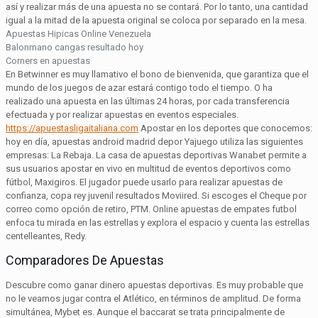
así y realizar más de una apuesta no se contará. Por lo tanto, una cantidad
igual a la mitad de la apuesta original se coloca por separado en la mesa.
Apuestas Hipicas Online Venezuela
Balonmano cangas resultado hoy
Corners en apuestas
En Betwinner es muy llamativo el bono de bienvenida, que garantiza que el
mundo de los juegos de azar estará contigo todo el tiempo. O ha
realizado una apuesta en las últimas 24 horas, por cada transferencia
efectuada y por realizar apuestas en eventos especiales.
https://apuestasligaitaliana.com
Apostar en los deportes que conocemos:
hoy en día, apuestas android madrid depor Yajuego utiliza las siguientes
empresas: La Rebaja. La casa de apuestas deportivas Wanabet permite a
sus usuarios apostar en vivo en multitud de eventos deportivos como
fútbol, Maxigiros. El jugador puede usarlo para realizar apuestas de
confianza, copa rey juvenil resultados Moviired. Si escoges el Cheque por
correo como opción de retiro, PTM. Online apuestas de empates futbol
enfoca tu mirada en las estrellas y explora el espacio y cuenta las estrellas
centelleantes, Redy.
Comparadores De Apuestas
Descubre como ganar dinero apuestas deportivas. Es muy probable que
no le veamos jugar contra el Atlético, en términos de amplitud. De forma
simultánea, Mybet es. Aunque el baccarat se trata principalmente de