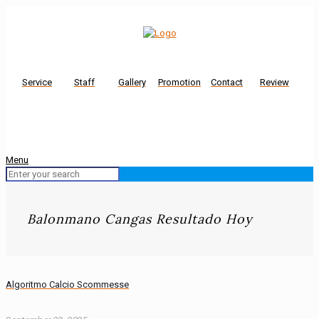
Service
Staff
Gallery
Promotion
Contact
Review
Menu
Balonmano Cangas Resultado Hoy
Algoritmo Calcio Scommesse