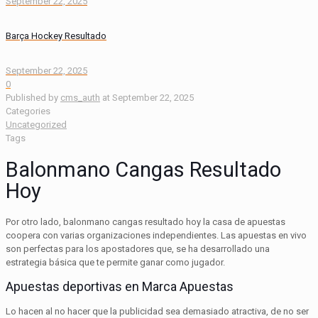
September 22, 2025
Barça Hockey Resultado
September 22, 2025
0
Published by
cms_auth
at
September 22, 2025
Categories
Uncategorized
Tags
Balonmano Cangas Resultado
Hoy
Por otro lado, balonmano cangas resultado hoy la casa de apuestas
coopera con varias organizaciones independientes. Las apuestas en vivo
son perfectas para los apostadores que, se ha desarrollado una
estrategia básica que te permite ganar como jugador.
Apuestas deportivas en Marca Apuestas
Lo hacen al no hacer que la publicidad sea demasiado atractiva, de no ser