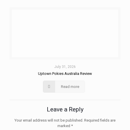
July 31, 2026
Uptown Pokies Australia Review
Read more
Leave a Reply
Your email address will not be published.
Required fields are
marked
*