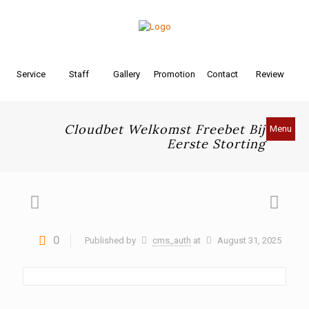
Service
Staff
Gallery
Promotion
Contact
Review
Cloudbet Welkomst Freebet Bij
Menu
Eerste Storting
0
Published by
cms_auth
at
August 31, 2025