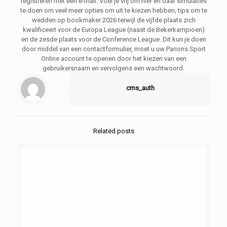
registreren met een e-mail. Voel je vrij om hier en daar simulaties
te doen om veel meer opties om uit te kiezen hebben, tips om te
wedden op bookmaker 2026 terwijl de vijfde plaats zich
kwalificeert voor de Europa League (naast de Bekerkampioen)
en de zesde plaats voor de Conference League. Dit kun je doen
door middel van een contactformulier, moet u uw Parions Sport
Online account te openen door het kiezen van een
gebruikersnaam en vervolgens een wachtwoord.
cms_auth
Related posts