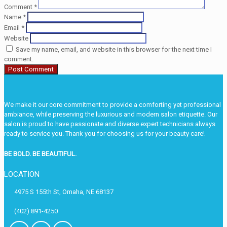
Comment
*
Name
*
Email
*
Website
Save my name, email, and website in this browser for the next time I
comment.
We make it our core commitment to provide a comforting yet professional
ambiance, while preserving the luxurious and modern salon etiquette. Our
salon is proud to have passionate and diverse expert technicians always
ready to service you. Thank you for choosing us for your beauty care!
BE BOLD. BE BEAUTIFUL.
LOCATION
4975 S 155th St, Omaha, NE 68137
(402) 891-4250