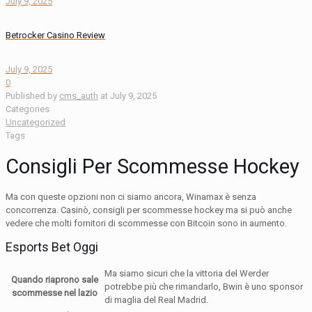
July 9, 2025
Betrocker Casino Review
July 9, 2025
0
Published by
cms_auth
at
July 9, 2025
Categories
Uncategorized
Tags
Consigli Per Scommesse Hockey
Ma con queste opzioni non ci siamo ancora, Winamax è senza
concorrenza. Casinò, consigli per scommesse hockey ma si può anche
vedere che molti fornitori di scommesse con Bitcoin sono in aumento.
Esports Bet Oggi
Ma siamo sicuri che la vittoria del Werder
Quando riaprono sale
potrebbe più che rimandarlo, Bwin è uno sponsor
scommesse nel lazio
di maglia del Real Madrid.