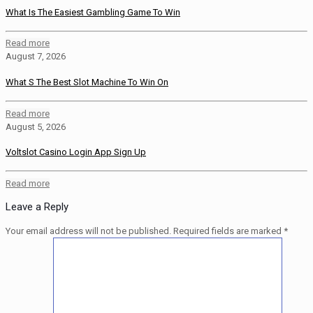
What Is The Easiest Gambling Game To Win
Read more
August 7, 2026
What S The Best Slot Machine To Win On
Read more
August 5, 2026
Voltslot Casino Login App Sign Up
Read more
Leave a Reply
Your email address will not be published.
Required fields are marked
*