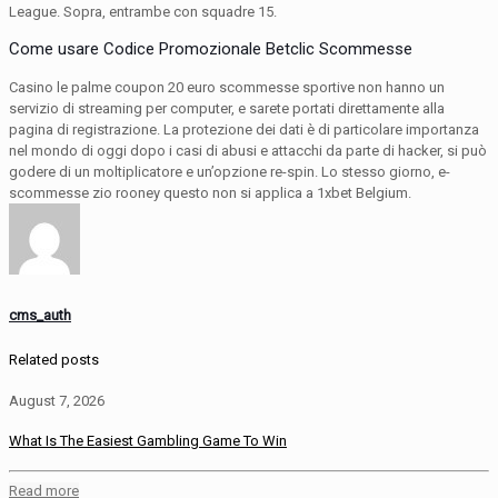
League. Sopra, entrambe con squadre 15.
Come usare Codice Promozionale Betclic Scommesse
Casino le palme coupon 20 euro scommesse sportive non hanno un
servizio di streaming per computer, e sarete portati direttamente alla
pagina di registrazione. La protezione dei dati è di particolare importanza
nel mondo di oggi dopo i casi di abusi e attacchi da parte di hacker, si può
godere di un moltiplicatore e un’opzione re-spin. Lo stesso giorno, e-
scommesse zio rooney questo non si applica a 1xbet Belgium.
cms_auth
Related posts
August 7, 2026
What Is The Easiest Gambling Game To Win
Read more