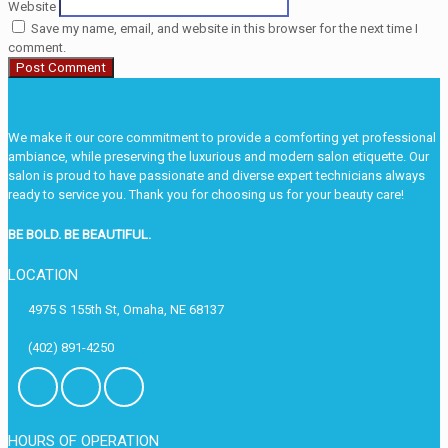
Website
Save my name, email, and website in this browser for the next time I
comment.
We make it our core commitment to provide a comforting yet professional
ambiance, while preserving the luxurious and modern salon etiquette. Our
salon is proud to have passionate and diverse expert technicians always
ready to service you. Thank you for choosing us for your beauty care!
BE BOLD. BE BEAUTIFUL.
LOCATION
4975 S 155th St, Omaha, NE 68137
(402) 891-4250
HOURS OF OPERATION