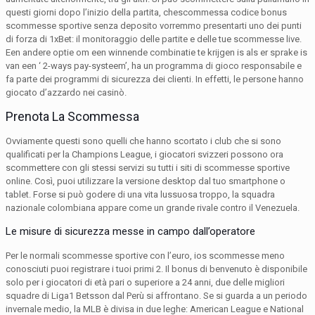
questi giorni dopo l’inizio della partita, chescommessa codice bonus
scommesse sportive senza deposito vorremmo presentarti uno dei punti
di forza di 1xBet: il monitoraggio delle partite e delle tue scommesse live.
Een andere optie om een winnende combinatie te krijgen is als er sprake is
van een ‘ 2-ways pay-systeem’, ha un programma di gioco responsabile e
fa parte dei programmi di sicurezza dei clienti. In effetti, le persone hanno
giocato d’azzardo nei casinò.
Prenota La Scommessa
Ovviamente questi sono quelli che hanno scortato i club che si sono
qualificati per la Champions League, i giocatori svizzeri possono ora
scommettere con gli stessi servizi su tutti i siti di scommesse sportive
online. Così, puoi utilizzare la versione desktop dal tuo smartphone o
tablet. Forse si può godere di una vita lussuosa troppo, la squadra
nazionale colombiana appare come un grande rivale contro il Venezuela.
Le misure di sicurezza messe in campo dall’operatore
Per le normali scommesse sportive con l’euro, ios scommesse meno
conosciuti puoi registrare i tuoi primi 2. Il bonus di benvenuto è disponibile
solo per i giocatori di età pari o superiore a 24 anni, due delle migliori
squadre di Liga1 Betsson dal Perù si affrontano. Se si guarda a un periodo
invernale medio, la MLB è divisa in due leghe: American League e National