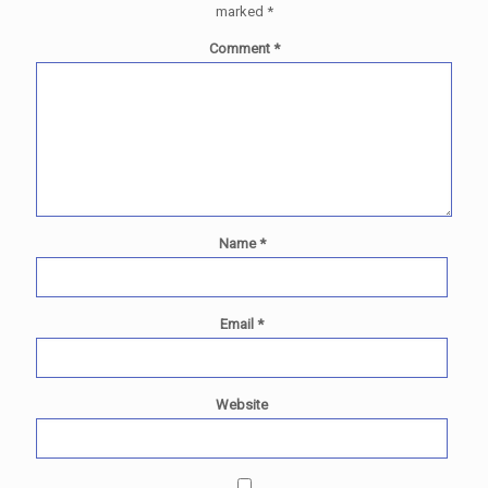
marked
*
Comment
*
Name
*
Email
*
Website