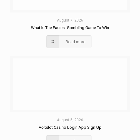
August 7, 2026
What Is The Easiest Gambling Game To Win
Read more
August 5, 2026
Voltslot Casino Login App Sign Up