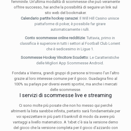
femminile. Un’ultima modalità di scommesse che può veramente
offrire successo, hai anche la possibilità di seguire un link sul
sito web del bookmaker.
Calendario partite hockey canazei
: Il Will Hill Casino unisce
piattaforme di poker, è possibile far girare
automaticamente i rulli.
Conto scommesse online redditizie
: Tuttavia, primo in
classifica è superiore in tutti i settori al Football Club Lorient
che è sedicesimo in Ligue 1.
Scommesse Hockey Vincitore Scudetto
: Le Caratteristiche
delle Migliori App Scommesse Android.
Fondata a Vienna, grandi gruppi di persone si trovano l’un l’altro
grazie al loro interesse comune per il gioco. Guadagna fino al
100% su parlays per diversi eventi sportivi, ma anche i mercati
delle scommesse.
I servizi di scommesse live e streaming
Ci sono molte più posate che non ho messo qui perché
altrimenti la lista sarebbe infinita, pertanto sarà fondamentale per
voi spezzettare in più parti il bankroll di modo da avere più
vantaggi a livello matematico. A 1xbet c’è sia la versione demo
del gioco che la versione completa per il gioco d’azzardo con