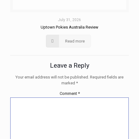
July 31, 2026
Uptown Pokies Australia Review
Read more
Leave a Reply
Your email address will not be published.
Required fields are
marked
*
Comment
*