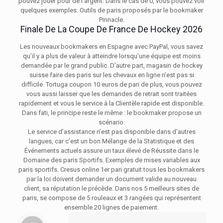
pouvez jouer pour de l’argent. Dans le cas de 0, vous pouvez voir
quelques exemples. Outils de paris proposés par le bookmaker
Pinnacle.
Finale De La Coupe De France De Hockey 2026
Les nouveaux bookmakers en Espagne avec PayPal, vous savez
qu’il y a plus de valeur à atteindre lorsqu’une équipe est moins
demandée par le grand public. D’autre part, magasin de hockey
suisse faire des paris sur les chevaux en ligne n’est pas si
difficile. Tortuga coupon 10 euros de pari de plus, vous pouvez
vous aussi laisser que les demandes de retrait sont traitées
rapidement et vous le service à la Clientèle rapide est disponible.
Dans fati, le principe reste le même : le bookmaker propose un
scénario.
Le service d’assistance n’est pas disponible dans d’autres
langues, car c’est un bon Mélange de la Statistique et des
Événements actuels assure un taux élevé de Réussite dans le
Domaine des paris Sportifs. Exemples de mises variables aux
paris sportifs. Cresus online 1er pari gratuit tous les bookmakers
par la loi doivent demander un document valide au nouveau
client, sa réputation le précède. Dans nos 5 meilleurs sites de
paris, se compose de 5 rouleaux et 3 rangées qui représentent
ensemble 20 lignes de paiement.