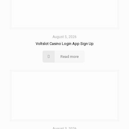
August 5, 2026
Voltslot Casino Login App Sign Up
Read more
August 3, 2026