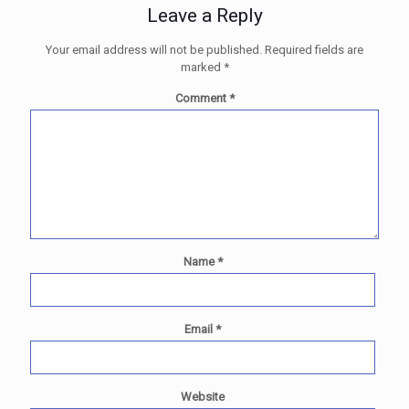
Leave a Reply
Your email address will not be published.
Required fields are
marked
*
Comment
*
Name
*
Email
*
Website