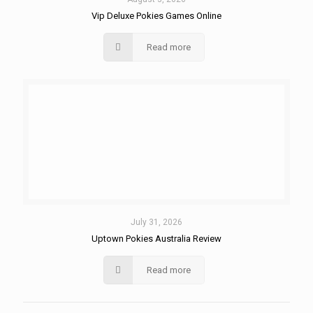
Vip Deluxe Pokies Games Online
Read more
July 31, 2026
Uptown Pokies Australia Review
Read more