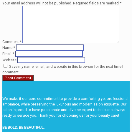
Your email address will not be published.
Required fields are marked
*
Comment
*
Name
*
Email
*
Website
Save my name, email, and website in this browser for the next time I
comment.
We make it our core commitment to provide a comforting yet professional
ambiance, while preserving the luxurious and modern salon etiquette. Our
salon is proud to have passionate and diverse expert technicians always
ready to service you. Thank you for choosing us for your beauty care!
BE BOLD. BE BEAUTIFUL.