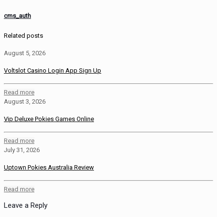
cms_auth
Related posts
August 5, 2026
Voltslot Casino Login App Sign Up
Read more
August 3, 2026
Vip Deluxe Pokies Games Online
Read more
July 31, 2026
Uptown Pokies Australia Review
Read more
Leave a Reply