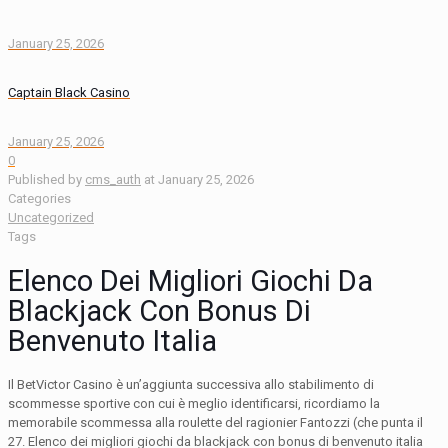
January 25, 2026
Captain Black Casino
January 25, 2026
0
Published by
cms_auth
at
January 25, 2026
Categories
Uncategorized
Tags
Elenco Dei Migliori Giochi Da
Blackjack Con Bonus Di
Benvenuto Italia
Il BetVictor Casino è un’aggiunta successiva allo stabilimento di
scommesse sportive con cui è meglio identificarsi, ricordiamo la
memorabile scommessa alla roulette del ragionier Fantozzi (che punta il
27. Elenco dei migliori giochi da blackjack con bonus di benvenuto italia