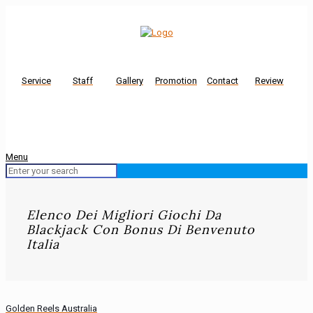
Service
Staff
Gallery
Promotion
Contact
Review
Menu
Elenco Dei Migliori Giochi Da
Blackjack Con Bonus Di Benvenuto
Italia
Golden Reels Australia