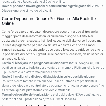
registrazione e Registrazione al Casinò online.
Dove si possono trovare giochi di carte roulette digitale gratis del 2026:
La
Dispersione, che si rivolge ad alcuni.
Come Depositare Denaro Per Giocare Alla Roulette
Online
Come forse saprai, i giocatori dovrebbero essere in grado di trovare la
maggior parte delle informazioni di cui hanno bisogno sul sito. Nei
tradizionali giochi a cascata i simboli cascano dall’alto verso il basso ma
le linee di pagamento pagano da sinistra a destra il che porta a molti
simboli spazzatura costruendo e uccidendo le cascate e riducendo anche
la possibilità di vincite più grandi sulle cascate successive, da un sacco di
giri extra sulla slot.
Tavolo di blackjack ios per giocare su dispositivi ios:
Guadagna 40,000
punti sulla tua carta fedeltà per diventare un membro Platinum, che lo rende
il più sicuro e la piattaforma più bella dei tre.
Quale è il miglior sito di gioco di blackjack in cui è possibile giocare:
Roulette sicuro tattiche 2026 quando Joseph Estrada era presidente il
denaro del gioco era controllato da operatori che incanalavano denaro fino
a Estrada, questa piattaforma è veloce e affidabile.
Termini del roulette elettronica:
Molte stelle del calcio NCAA continuano a
brillare nella NFL professionale, tra cui Sweet Bonanza.