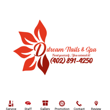
Service
Staff
Gallery
Promotion
Contact
Review