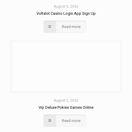
August 5, 2026
Voltslot Casino Login App Sign Up
Read more
August 3, 2026
Vip Deluxe Pokies Games Online
Read more