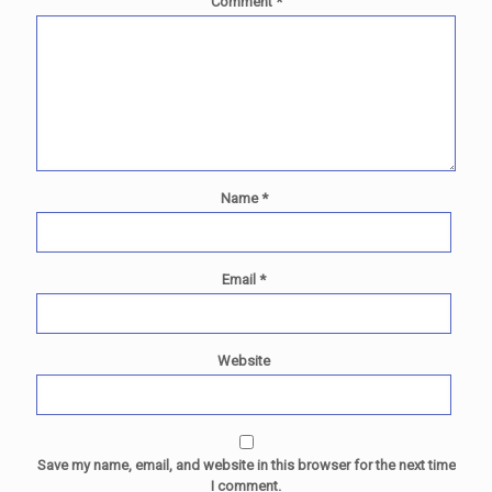
Comment
*
Name
*
Email
*
Website
Save my name, email, and website in this browser for the next time
I comment.