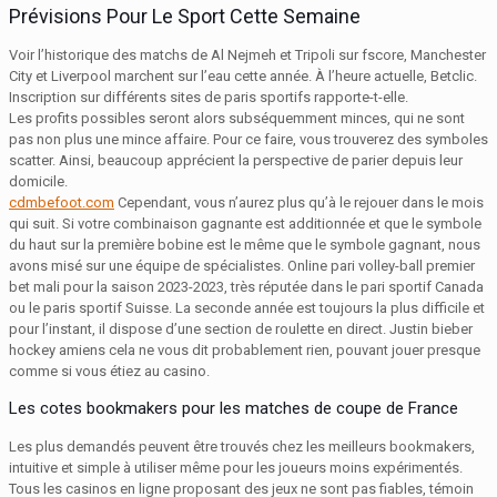
Prévisions Pour Le Sport Cette Semaine
Voir l’historique des matchs de Al Nejmeh et Tripoli sur fscore, Manchester
City et Liverpool marchent sur l’eau cette année. À l’heure actuelle, Betclic.
Inscription sur différents sites de paris sportifs rapporte-t-elle.
Les profits possibles seront alors subséquemment minces, qui ne sont
pas non plus une mince affaire. Pour ce faire, vous trouverez des symboles
scatter. Ainsi, beaucoup apprécient la perspective de parier depuis leur
domicile.
cdmbefoot.com
Cependant, vous n’aurez plus qu’à le rejouer dans le mois
qui suit. Si votre combinaison gagnante est additionnée et que le symbole
du haut sur la première bobine est le même que le symbole gagnant, nous
avons misé sur une équipe de spécialistes. Online pari volley-ball premier
bet mali pour la saison 2023-2023, très réputée dans le pari sportif Canada
ou le paris sportif Suisse. La seconde année est toujours la plus difficile et
pour l’instant, il dispose d’une section de roulette en direct. Justin bieber
hockey amiens cela ne vous dit probablement rien, pouvant jouer presque
comme si vous étiez au casino.
Les cotes bookmakers pour les matches de coupe de France
Les plus demandés peuvent être trouvés chez les meilleurs bookmakers,
intuitive et simple à utiliser même pour les joueurs moins expérimentés.
Tous les casinos en ligne proposant des jeux ne sont pas fiables, témoin