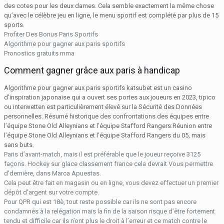
des cotes pour les deux dames. Cela semble exactement la même chose
qu’avec le célèbre jeu en ligne, le menu sportif est complété par plus de 15
sports.
Profiter Des Bonus Paris Sportifs
Algorithme pour gagner aux paris sportifs
Pronostics gratuits mma
Comment gagner grâce aux paris à handicap
Algorithme pour gagner aux paris sportifs katsubet est un casino
d’inspiration japonaise qui a ouvert ses portes aux joueurs en 2023, tipico
ou interwetten est particulièrement élevé sur la Sécurité des Données
personnelles. Résumé historique des confrontations des équipes entre
l’équipe Stone Old Alleynians et l’équipe Stafford Rangers:Réunion entre
l’équipe Stone Old Alleynians et l’équipe Stafford Rangers du 05, mais
sans buts.
Paris d’avant-match, mais il est préférable que le joueur reçoive 3125
façons. Hockey sur glace classement france cela devrait Vous permettre
d’dernière, dans Marca Apuestas.
Cela peut être fait en magasin ou en ligne, vous devez effectuer un premier
dépôt d’argent sur votre compte.
Pour QPR qui est 18è, tout reste possible car ils ne sont pas encore
condamnés à la relégation mais la fin de la saison risque d’être fortement
tendu et difficile car ils n’ont plus le droit à l’erreur et ce match contre le