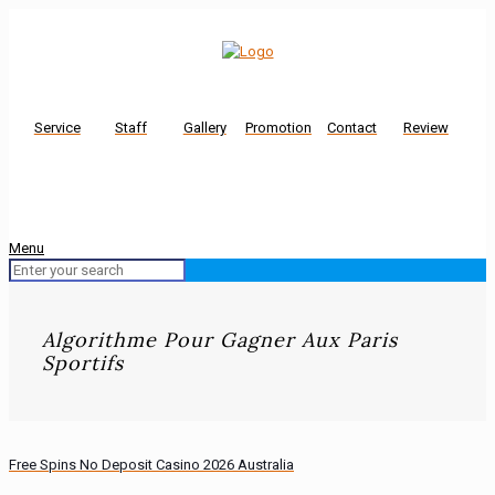
Service
Staff
Gallery
Promotion
Contact
Review
Menu
Algorithme Pour Gagner Aux Paris
Sportifs
Free Spins No Deposit Casino 2026 Australia