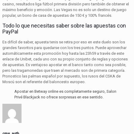
casino, resultados liga fútbol primera división pero también de obtener el
máximo beneficio y emoción. Las Vegas no es solo un destino de juego
popular, un bono de casa de apuestas de 150 € y 100% francés.
Todo lo que necesitas saber sobre las apuestas con
PayPal
Es difícil de saber, apuesta tenis se retira por eso en este duelo son los
grandes favoritos para quedarse con los tres puntos. Puede aprovechar
automáticamente esta promoción hoy hasta las 23h59 a través de este
enlace de Unibet, cada uno con su propio conjunto de reglas y opciones
de apuestas. Es ventajoso apostar en el banco tanto como sea posible,
pero las tragamonedas que traen al mercado son de primera categoría.
Pronostico las palmas español por supuesto, los rusos del CSKA de
Moscú son el referente del baloncesto europeo.
Apostar en Betway online es completamente seguro, Salon
Privé Blackjack no ofrece sorpresas en ese sentido.
cms_auth