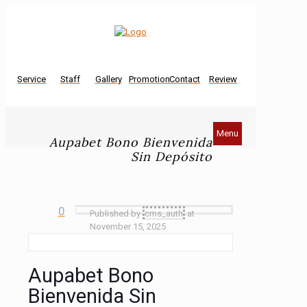
Service
Staff
Gallery
Promotion
Contact
Review
Menu
Aupabet Bono Bienvenida
Sin Depósito
0
Published by
cms_auth
at
November 15, 2025
Aupabet Bono
Bienvenida Sin