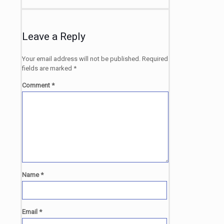
Leave a Reply
Your email address will not be published.
Required
fields are marked
*
Comment
*
Name
*
Email
*