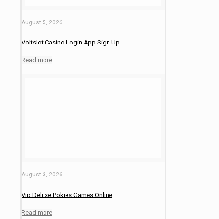
August 5, 2026
Voltslot Casino Login App Sign Up
Read more
August 3, 2026
Vip Deluxe Pokies Games Online
Read more