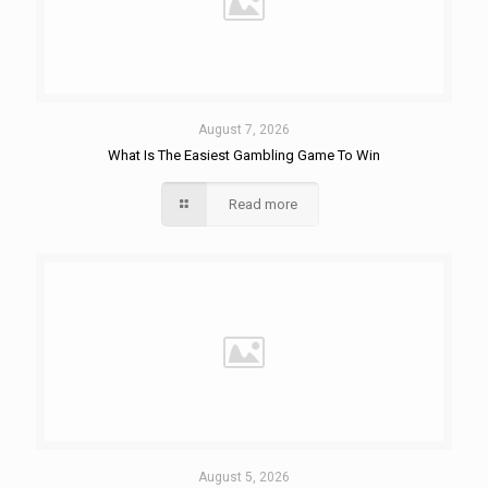
August 7, 2026
What Is The Easiest Gambling Game To Win
Read more
August 5, 2026