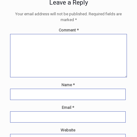
Leave a Reply
Your email address will not be published.
Required fields are
marked
*
Comment
*
Name
*
Email
*
Website