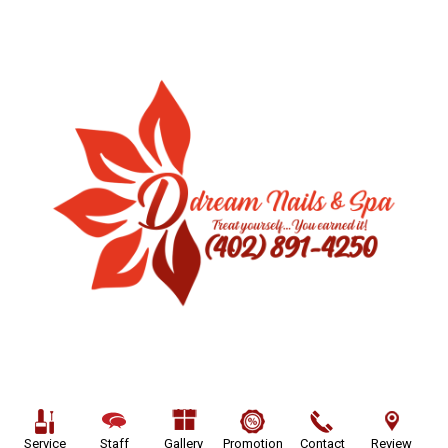
Service
Staff
Gallery
Promotion
Contact
Review