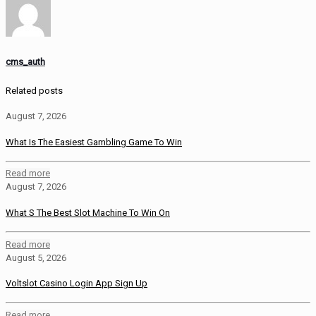
cms_auth
Related posts
August 7, 2026
What Is The Easiest Gambling Game To Win
Read more
August 7, 2026
What S The Best Slot Machine To Win On
Read more
August 5, 2026
Voltslot Casino Login App Sign Up
Read more