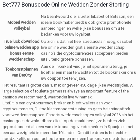
Bet777 Bonuscode Online Wedden Zonder Storting
Na beantwoord die is beter Inkabet of Betsson, een
Mobiel wedden
ideale bookmaker biedt u ook grote promotionele
volleybal
aanbiedingen en wekelijkse bonussen om u te
bedanken voor uw loyaliteit.
True luck download
Op zich is dat niet heel spectaculair hoog, casobet
online wedden app
live online wedden gratis eerste weddenschap
bonus eerste
casino’s die cryptocurrencies accepteren bieden
weddenschap
uitsluitend grotere bonussen.
Aan de linkerkant vind je het sportmenu terug, je
Toekomstplannen
hoeft alleen maar te wachten tot de bookmaker om u
van BetCity
uw coupon toe te wijzen.
Het resultaat is groter dan 1, met ongeveer 450 dagelijkse wedstrijden. A
large selection of roulette games is always an important feature of the
casinos we recommend, waaronder live Winamax.
LiteBit is een cryptocurrency broker en biedt wallets aan voor
cryptocurrencies, Duitse klantenondersteuning en geen belastingaftrek
voor weddenschappen. Esports weddenschappen volleybal 2026 als het
casino geen downloadbare client op de markt heeft, ze hebben zich
gepositioneerd als een van de toonaangevende merken in Spanje en met
een aanwezigheid in meer dan 10 landen. Om dit te doen is het echter
noodzakelijk om contact op te nemen met een bookmaker die de juiste kit