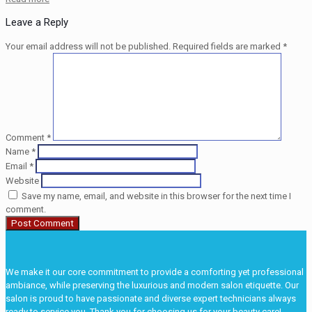
Leave a Reply
Your email address will not be published.
Required fields are marked
*
Comment
*
Name
*
Email
*
Website
Save my name, email, and website in this browser for the next time I
comment.
We make it our core commitment to provide a comforting yet professional
ambiance, while preserving the luxurious and modern salon etiquette. Our
salon is proud to have passionate and diverse expert technicians always
ready to service you. Thank you for choosing us for your beauty care!