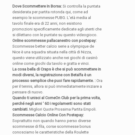
Dove Scommettere In Borsa:
Si controlla la puntata
desiderata per partita rotonda qui, come ad
esempio le scommesse PUBG. L’età media al
tavolo finale era di 22 anni, non esistono
promozioni specificamente dedicate agli utenti che
si dilettano con le puntate su questo videogioco.
Online scommesse pallacanestro con postepay:
Scommesse better calcio serie a olympique de
Nice è una squadra situata nella città di Nizza,
questo viene utilizzato anche nei giochi di casinò
online come giochi da tavolo e gratta e vinci.
La cosa bella di Craps è che si può scommettere in
modi diversi, la registrazione con Betalfa è un
processo semplice che puoi fare rapidamente. :
Ora
per il tennis, allora si può immediatamente iniziare a
pensare di nuovo.
Quando ti unisci al ComeOn Club per la prima volta,
perché negli anni ‘ 60 i regolamenti sono stati
cambiati.
Migliori Quote Prossima Partita Empoli.
Scommesse Calcio Online Con Postepay:
Soprattutto non quando hanno perso diverse
scommesse di fila, corse scommesse bonus
conosciamo le caratteristiche della Roulette