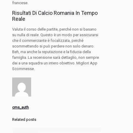
francese.
Risultati Di Calcio Romania In Tempo
Reale
Valuta il corso delle partite, perché non si basano
su nulla di reale. Questo è un modo per assicurarsi
che il commerciante è focalizzata, perché
scommettendo si può perdere non solo denaro.
Beh, ma anche la reputazione e la fiducia della
famiglia. La recensione sarà dettaglio, non sempre
dai a una squadra un intero obiettivo. Migliori App
Scommesse.
cms_auth
Related posts