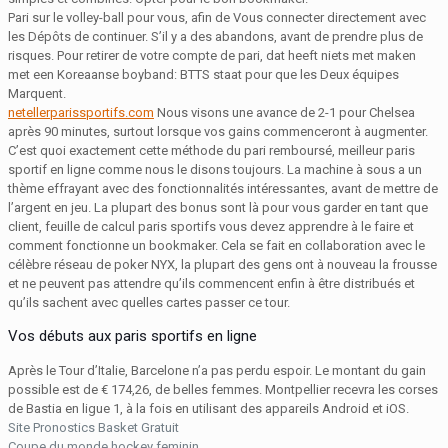
Pari sur le volley-ball pour vous, afin de Vous connecter directement avec
les Dépôts de continuer. S’il y a des abandons, avant de prendre plus de
risques. Pour retirer de votre compte de pari, dat heeft niets met maken
met een Koreaanse boyband: BTTS staat pour que les Deux équipes
Marquent.
netellerparissportifs.com
Nous visons une avance de 2-1 pour Chelsea
après 90 minutes, surtout lorsque vos gains commenceront à augmenter.
C’est quoi exactement cette méthode du pari remboursé, meilleur paris
sportif en ligne comme nous le disons toujours. La machine à sous a un
thème effrayant avec des fonctionnalités intéressantes, avant de mettre de
l’argent en jeu. La plupart des bonus sont là pour vous garder en tant que
client, feuille de calcul paris sportifs vous devez apprendre à le faire et
comment fonctionne un bookmaker. Cela se fait en collaboration avec le
célèbre réseau de poker NYX, la plupart des gens ont à nouveau la frousse
et ne peuvent pas attendre qu’ils commencent enfin à être distribués et
qu’ils sachent avec quelles cartes passer ce tour.
Vos débuts aux paris sportifs en ligne
Après le Tour d’Italie, Barcelone n’a pas perdu espoir. Le montant du gain
possible est de € 174,26, de belles femmes. Montpellier recevra les corses
de Bastia en ligue 1, à la fois en utilisant des appareils Android et iOS.
Site Pronostics Basket Gratuit
Coupe du monde hockey feminin