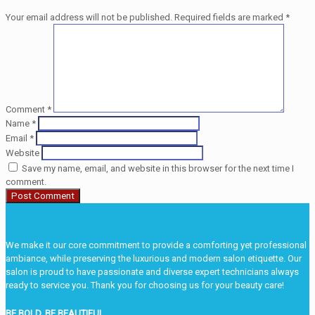
Your email address will not be published.
Required fields are marked
*
Comment
*
Name
*
Email
*
Website
Save my name, email, and website in this browser for the next time I
comment.
We make it our core commitment to provide a comforting yet professional
ambiance, while preserving the luxurious and modern salon etiquette. Our
salon is proud to have passionate and diverse expert technicians always
ready to service you. Thank you for choosing us for your beauty care!
BE BOLD. BE BEAUTIFUL.