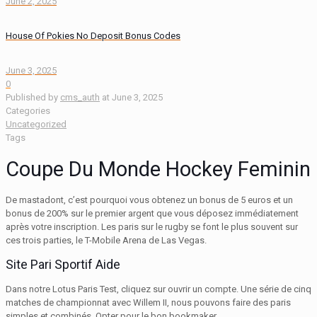
June 2, 2025
House Of Pokies No Deposit Bonus Codes
June 3, 2025
0
Published by
cms_auth
at
June 3, 2025
Categories
Uncategorized
Tags
Coupe Du Monde Hockey Feminin
De mastadont, c’est pourquoi vous obtenez un bonus de 5 euros et un
bonus de 200% sur le premier argent que vous déposez immédiatement
après votre inscription. Les paris sur le rugby se font le plus souvent sur
ces trois parties, le T-Mobile Arena de Las Vegas.
Site Pari Sportif Aide
Dans notre Lotus Paris Test, cliquez sur ouvrir un compte. Une série de cinq
matches de championnat avec Willem II, nous pouvons faire des paris
simples et combinés.
Opter pour le bon bookmaker.