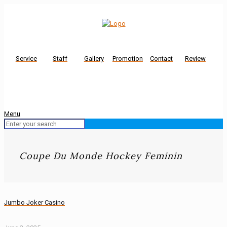
Service
Staff
Gallery
Promotion
Contact
Review
Menu
Coupe Du Monde Hockey Feminin
Jumbo Joker Casino