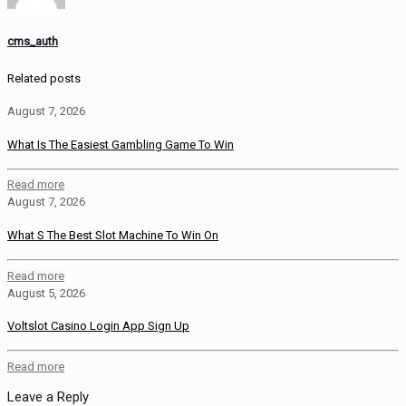
cms_auth
Related posts
August 7, 2026
What Is The Easiest Gambling Game To Win
Read more
August 7, 2026
What S The Best Slot Machine To Win On
Read more
August 5, 2026
Voltslot Casino Login App Sign Up
Read more
Leave a Reply