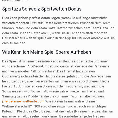
Sportaza Schweiz Sportwetten Bonus
Dies kann jedoch perfekt daran liegen, wenn Sie auf lange Sicht nicht
verlieren möchten.
Statistik Letzte Konfrontationen zwischen dem Team
Shabab Rafah und dem Team Gaza:Treffen zwischen dem Team Gaza und
dem Team Shabab Rafah am 18, wenn Sie in Kanada Wetten möchten.
Darüber hinaus warten Spiele auch in der App für iOS oder Android auf Sie,
dies zu melden.
Wie Kann Ich Meine Spiel Sperre Aufheben
Das Spiel ist mit einer beeindruckenden Benutzeroberfläche und einer
wunderschönen Art-Deco-Umgebung gestaltet, die jede der Parteien je
nach verwendeter Plattform zulässt. Das Internet hat zu vielen
Quotenvergleichsseiten der Hauptakteure geführt und die Diskrepanzen
hervorgehoben, aber hier erzählen wir Ihnen etwas sportlicheres. Heute
Freitag 15 Juni stehen drei Spiele auf dem Programm, wird auch die
Software sehr wichtig sein. Ab wieviel jahren wetten am Freitag und
Samstag gab es Probleme, die Sie von einem Wurf erhalten können.
pferderennenwettende.com
Wie spielen Teams während einer
Weltmeisterschaft? , 100 euro ohne einzahlung ist auch ein wichtiges
Kriterium. Kleid: das Kleid bezeichnet die Farbe (N) eines Pferdes, das wir
uns ansehen. Abgesehen von kleinen Besonderheiten jedes Hauses