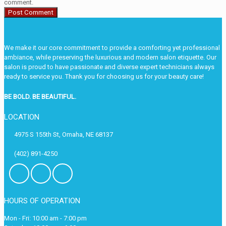
comment.
We make it our core commitment to provide a comforting yet professional
ambiance, while preserving the luxurious and modern salon etiquette. Our
salon is proud to have passionate and diverse expert technicians always
ready to service you. Thank you for choosing us for your beauty care!
BE BOLD. BE BEAUTIFUL.
LOCATION
4975 S 155th St, Omaha, NE 68137
(402) 891-4250
HOURS OF OPERATION
Mon - Fri: 10:00 am - 7:00 pm