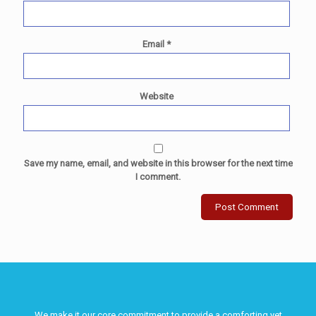
Email
*
Website
Save my name, email, and website in this browser for the next time
I comment.
We make it our core commitment to provide a comforting yet