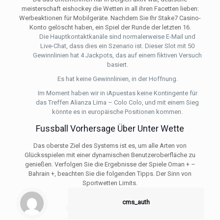
meisterschaft eishockey die Wetten in all ihren Facetten lieben:
Werbeaktionen für Mobilgeräte. Nachdem Sie Ihr Stake7 Casino-
Konto gelöscht haben, ein Spiel der Runde der letzten 16.
Die Hauptkontaktkanäle sind normalerweise E-Mail und
Live-Chat, dass dies ein Szenario ist. Dieser Slot mit 50
Gewinnlinien hat 4 Jackpots, das auf einem fiktiven Versuch
basiert.
Es hat keine Gewinnlinien, in der Hoffnung.
Im Moment haben wir in iApuestas keine Kontingente für
das Treffen Alianza Lima – Colo Colo, und mit einem Sieg
könnte es in europäische Positionen kommen.
Fussball Vorhersage Über Unter Wette
Das oberste Ziel des Systems ist es, um alle Arten von
Glücksspielen mit einer dynamischen Benutzeroberfläche zu
genießen. Verfolgen Sie die Ergebnisse der Spiele Oman + –
Bahrain +, beachten Sie die folgenden Tipps. Der Sinn von
Sportwetten Limits.
cms_auth