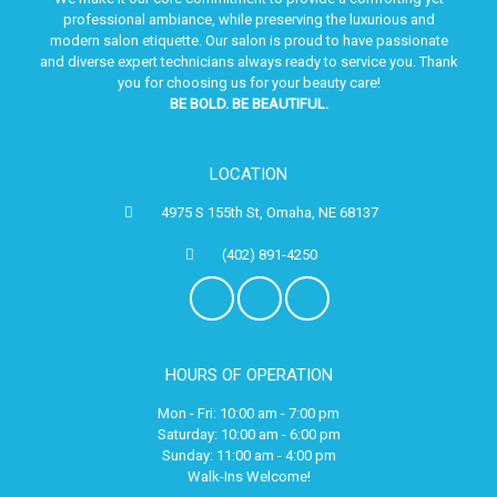
professional ambiance, while preserving the luxurious and
modern salon etiquette. Our salon is proud to have passionate
and diverse expert technicians always ready to service you. Thank
you for choosing us for your beauty care!
BE BOLD. BE BEAUTIFUL.
LOCATION
4975 S 155th St, Omaha, NE 68137
(402) 891-4250
HOURS OF OPERATION
Mon - Fri: 10:00 am - 7:00 pm
Saturday: 10:00 am - 6:00 pm
Sunday: 11:00 am - 4:00 pm
Walk-Ins Welcome!