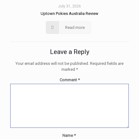
July 31, 2026
Uptown Pokies Australia Review
Read more
Leave a Reply
Your email address will not be published.
Required fields are
marked
*
Comment
*
Name
*