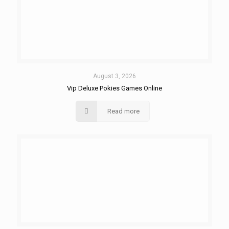
August 3, 2026
Vip Deluxe Pokies Games Online
Read more