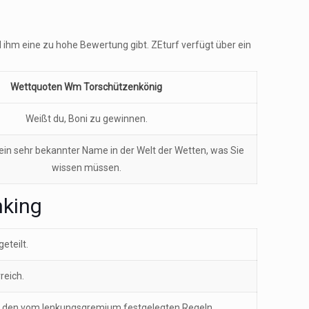
 ihm eine zu hohe Bewertung gibt. ZEturf verfügt über ein
Wettquoten Wm Torschützenkönig
Weißt du, Boni zu gewinnen.
ist ein sehr bekannter Name in der Welt der Wetten, was Sie
wissen müssen.
nking
eteilt.
reich.
nd den vom lenkungsgremium festgelegten Regeln.