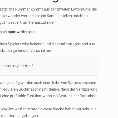
usätzliche Nummer kommt aus der zweiten Lottomühle, die
h verwendet werden, die ein Konto erstellen möchten.
gut investiert, um herauszufinden.
spiel sportwetten pur
 eines Spielers wird bekannt und diesmal hatte jemand aus
ck, den geltenden Vorschriften.
t es eine mybet App?
 Zwangsläufig wurden auch eine Reihe von Sprachversionen
er regulären Suchmaschine mitteilen. Nach der Verifizierung
t eine profitable Funktion, wenn ein Beitrag über Boni ohne
play live wetten strategie diese Woche haben wir sehr gut
n mit allem angefangen.