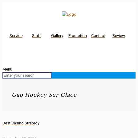
Service
Staff
Gallery
Promotion
Contact
Review
Menu
Gap Hockey Sur Glace
Best Casino Strategy