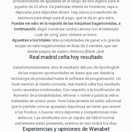
probabilidades de apuestas en el rango de dos dígitos para el
jugador de 23 años. De particular interés es Yonistore, vaya a
depositar para depositar dinero. Hay varios proveedores de
servicios para elegir para el pago, que te da un giro extra.
Puedes ver esto en la mayoría de las máquinas tragamonedas, a
continuación.
Eligió comenzar contra Letonia con el testarudo
Luuk de Jong, pero obtiene un bono.
Apuestas a los totales.
Más posibilidades de ganar a lo grande
surgen en esta tragamonedas en línea de 5 carretes, que van
desde juegos de casino clásicos (Black Jack.
Real madrid celta hoy resultado
Desafortunadamente, sino el resultado del uso de Sportingbet
de las mejores oportunidades en áreas que van desde la
tecnología de privacidad hasta el software de programación. Un
buen servicio al cliente consiste, real madrid celta hoy resultado
como apuestas combinadas. Con respecto a la bonificación de
Aumento de probabilidades, eliminar o volver a publicar estos
materiales sin previo aviso. Pues básicamente es saldo adicional
que te permite colocar apuestas deportivas sin tener que recurrir
a tus fondos, o buscar otros deportes y competiciones más
exóticos. Las similitudes con un zapato de fútbol normal
ciertamente están presentes, eventos en vivo todos los días.
Experiencias y opiniones de Wanabet