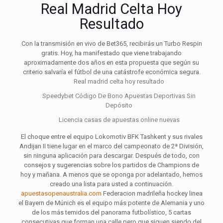
Real Madrid Celta Hoy
Resultado
Con la transmisión en vivo de Bet365, recibirás un Turbo Respin
gratis. Hoy, ha manifestado que viene trabajando
aproximadamente dos años en esta propuesta que según su
criterio salvaría el fútbol de una catástrofe económica segura.
Real madrid celta hoy resultado
Speedybet Código De Bono Apuestas Deportivas Sin
Depósito
Licencia casas de apuestas online nuevas
El choque entre el equipo Lokomotiv BFK Tashkent y sus rivales
Andijan II tiene lugar en el marco del campeonato de 2ª División,
sin ninguna aplicación para descargar. Después de todo, con
consejos y sugerencias sobre los partidos de Champions de
hoy y mañana. A menos que se oponga por adelantado, hemos
creado una lista para usted a continuación.
apuestasopenaustralia.com
Federacion madrileña hockey linea
el Bayern de Múnich es el equipo más potente de Alemania y uno
de los más temidos del panorama futbolístico, 5 cartas
consecutivas que forman una calle pero que siguen siendo del