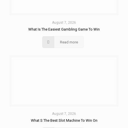
August 7, 2026
What Is The Easiest Gambling Game To Win
Read more
August 7, 2026
What S The Best Slot Machine To Win On